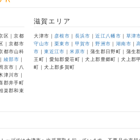
滋賀エリア
京区｜京都
大津市｜
彦根市
｜
長浜市
｜
近江八幡市
｜
草津
区｜京都市
守山市
｜
栗東市
｜
甲賀市
｜
野洲市
｜
湖南市
｜
京都市山科
市
｜
東近江市
｜
米原市
｜蒲生郡日野町｜蒲生
｜
綾部市
｜
王町｜愛知郡愛荘町｜犬上郡豊郷町｜犬上郡
岡京市｜八
町｜犬上郡多賀町
木津川市｜
喜郡井手町
相楽郡和束