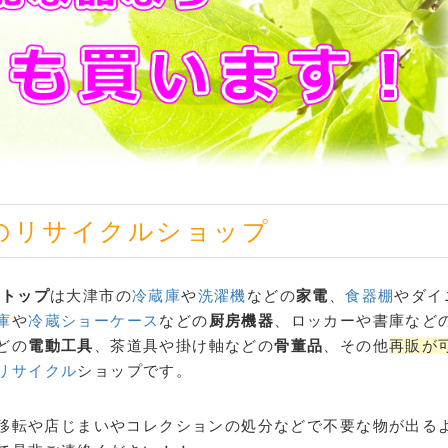
の
リサイクル
ショップ
ストップ
は大津市の
冷蔵庫
や
洗濯機
などの
家電
、
食器棚
やダイ
庫
や
冷蔵ショーケース
などの
厨房機器
、ロッカーや書庫など
どの
電動工具
、茶道具や掛け軸などの
骨董品
、その他
再販が
リサイクル
ショップです。
移転や店じまいやコレクションの処分などで不要な物が出る