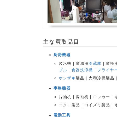
主な買取品目
厨房機器
製氷機｜業務用
冷蔵庫
｜業務
ブル
｜
食器洗浄機
｜
フライヤ
ホシザキ
製品｜大和冷機製品｜
事務機器
片袖机｜両袖机｜ロッカー｜キ
コクヨ製品｜コイズミ製品｜オ
電動工具