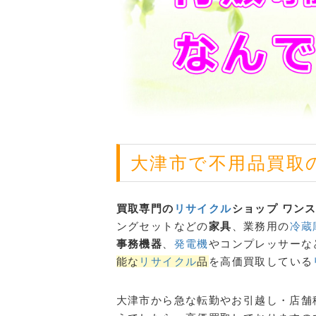
大津市で不用品買取
買取専門の
リサイクル
ショップ ワン
ングセットなどの
家具
、業務用の
冷蔵
事務機器
、
発電機
やコンプレッサーな
能な
リサイクル
品
を高価買取している
大津市から急な転勤やお引越し・店舗