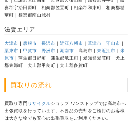
市｜乙訓郡大山崎町｜久世郡久御山町｜綴喜郡井手町｜綴
喜郡宇治田原町｜相楽郡笠置町｜相楽郡和束町｜相楽郡精
華町｜相楽郡南山城村
滋賀エリア
大津市
｜
彦根市
｜
長浜市
｜
近江八幡市
｜
草津市
｜
守山市
｜
栗東市
｜
甲賀市
｜
野洲市
｜
湖南市
｜高島市｜
東近江市
｜
米
原市
｜蒲生郡日野町｜蒲生郡竜王町｜愛知郡愛荘町｜犬上
郡豊郷町｜犬上郡甲良町｜犬上郡多賀町
買取りの流れ
買取り専門
リサイクル
ショップ ワンストップでは高島市へ
出張買取を行っています。不要品の売却をご検討のお客様
は大きな物でも安心の出張買取をご利用ください。