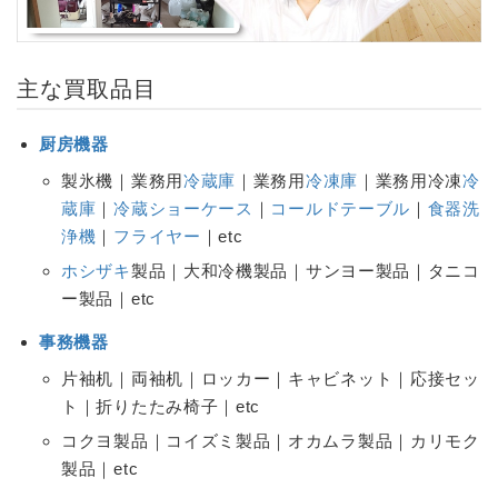
主な買取品目
厨房機器
製氷機｜業務用
冷蔵庫
｜業務用
冷凍庫
｜業務用冷凍
冷
蔵庫
｜
冷蔵ショーケース
｜
コールドテーブル
｜
食器洗
浄機
｜
フライヤー
｜etc
ホシザキ
製品｜大和冷機製品｜サンヨー製品｜タニコ
ー製品｜etc
事務機器
片袖机｜両袖机｜ロッカー｜キャビネット｜応接セッ
ト｜折りたたみ椅子｜etc
コクヨ製品｜コイズミ製品｜オカムラ製品｜カリモク
製品｜etc