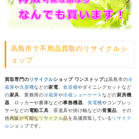
高島市で不用品買取の
リサイクル
シ
ョップ
買取専門の
リサイクル
ショップ ワンストップ
は高島市の
冷
蔵庫
や
洗濯機
などの
家電
、
食器棚
やダイニングセットなど
の
家具
、業務用の
冷蔵庫
や
冷蔵ショーケース
などの
厨房機
器
、ロッカーや書庫などの
事務機器
、
発電機
やコンプレッ
サーなどの
電動工具
、茶道具や掛け軸などの
骨董品
、その
他
再販が可能な
リサイクル
品
を高価買取している
リサイク
ル
ショップです。