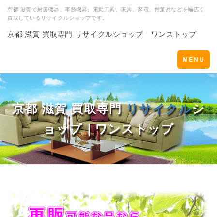
京都 滋賀で厨房機器、事務機器、電動工具、家具、家電、骨董品などを幅広く
買取しているリサイクルショップです。
京都 滋賀 買取専門 リサイクルショップ｜ワンストップ
Toggle
MENU
navigation
京都 滋賀 買取専門
リサイクル
シ
ョップ｜ワンストップ