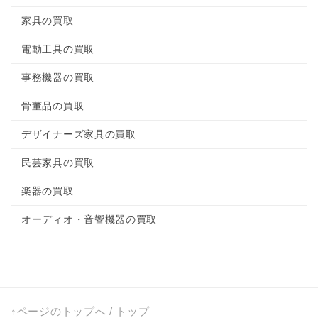
家電の買取
家具の買取
彦根市で不用品買取のリサイクルショップならワン
電動工具の買取
ストップ
東近江市で不用品買取のリサイクルショップならワ
事務機器の買取
ンストップ
骨董品の買取
栗東市で不用品買取のリサイクルショップならワン
ストップ
デザイナーズ家具の買取
民芸家具の出張買取
民芸家具の買取
洗濯機の出張買取
楽器の買取
湖南市で不用品買取のリサイクルショップならワン
ストップ
オーディオ・音響機器の買取
甲賀市で不用品買取のリサイクルショップならワン
ストップ
発電機の出張買取
福知山市で不用品買取のリサイクルショップならワ
↑ページのトップへ
/
トップ
ンストップ