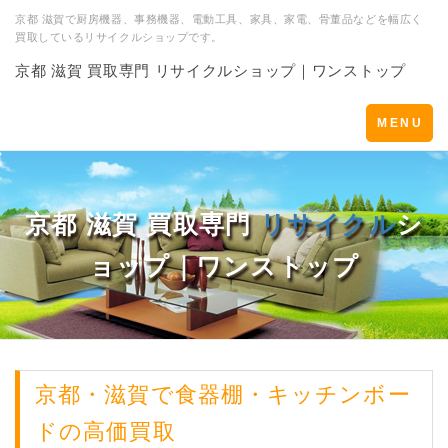
京都 滋賀で厨房機器、事務機器、電動工具、家具、家電、骨董品などを幅広く
買取しているリサイクルショップです。
京都 滋賀 買取専門 リサイクルショップ｜ワンストップ
Toggle
MENU
navigation
京都 滋賀 買取専門
リサイクル
シ
ョップ｜ワンストップ
京都・滋賀で
食器棚
・キッチンボー
ドの高価買取