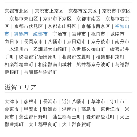
京都市北区 ｜京都市上京区｜京都市左京区｜京都市中京区
｜京都市東山区｜京都市下京区｜京都市南区｜京都市右京
区｜京都市伏見区｜京都市山科区｜京都市西京区｜
福知山
市
｜
舞鶴市
｜
綾部市
｜宇治市｜宮津市｜亀岡市｜城陽市｜
向日市｜長岡京市｜八幡市｜京田辺市｜京丹後市｜南丹市
｜木津川市｜乙訓郡大山崎町｜久世郡久御山町｜綴喜郡井
手町｜綴喜郡宇治田原町｜相楽郡笠置町｜相楽郡和束町｜
相楽郡精華町｜相楽郡南山城村｜船井郡京丹波町｜与謝郡
伊根町｜与謝郡与謝野町
滋賀エリア
大津市｜彦根市｜長浜市｜近江八幡市｜草津市｜守山市｜
栗東市｜甲賀市｜野洲市｜湖南市｜高島市｜東近江市｜米
原市｜蒲生郡日野町｜蒲生郡竜王町｜愛知郡愛荘町｜犬上
郡豊郷町｜犬上郡甲良町｜犬上郡多賀町